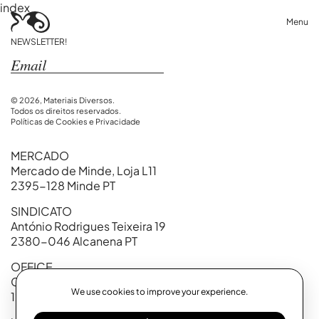
index
Menu
NEWSLETTER!
© 2026, Materiais Diversos.
Todos os direitos reservados.
Políticas de Cookies e Privacidade
MERCADO
Mercado de Minde, Loja L11
2395-128 Minde PT
SINDICATO
António Rodrigues Teixeira 19
2380-046 Alcanena PT
OFFICE
Calçada Marquês de Abrantes, 99
We use cookies to improve your experience.
1200-718 Lisboa PT