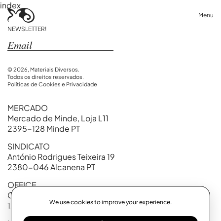
index
Menu
NEWSLETTER!
© 2026, Materiais Diversos.
Todos os direitos reservados.
Políticas de Cookies e Privacidade
MERCADO
Mercado de Minde, Loja L11
2395-128 Minde PT
SINDICATO
António Rodrigues Teixeira 19
2380-046 Alcanena PT
OFFICE
Calçada Marquês de Abrantes, 99
We use cookies to improve your experience.
1200-718 Lisboa PT