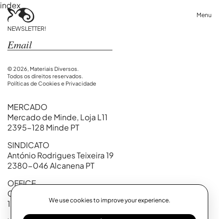
index
Menu
NEWSLETTER!
© 2026, Materiais Diversos.
Todos os direitos reservados.
Políticas de Cookies e Privacidade
MERCADO
Mercado de Minde, Loja L11
2395-128 Minde PT
SINDICATO
António Rodrigues Teixeira 19
2380-046 Alcanena PT
OFFICE
Calçada Marquês de Abrantes, 99
We use cookies to improve your experience.
1200-718 Lisboa PT