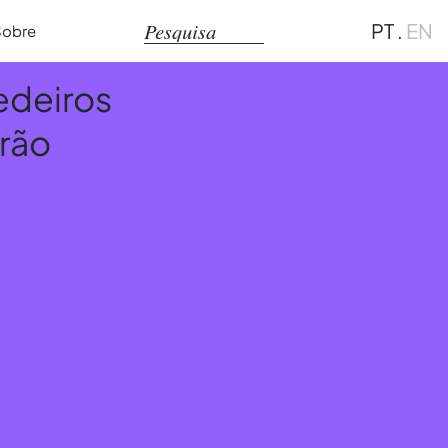
PT
.
EN
Sobre
edeiros
irão