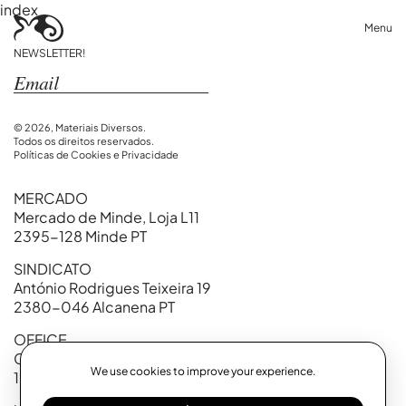
index
Menu
NEWSLETTER!
© 2026, Materiais Diversos.
Todos os direitos reservados.
Políticas de Cookies e Privacidade
MERCADO
Mercado de Minde, Loja L11
2395-128 Minde PT
SINDICATO
António Rodrigues Teixeira 19
2380-046 Alcanena PT
OFFICE
Calçada Marquês de Abrantes, 99
We use cookies to improve your experience.
1200-718 Lisboa PT