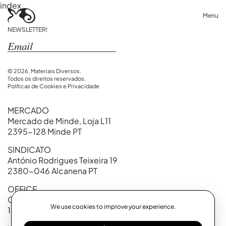
index
Menu
NEWSLETTER!
© 2026, Materiais Diversos.
Todos os direitos reservados.
Políticas de Cookies e Privacidade
MERCADO
Mercado de Minde, Loja L11
2395-128 Minde PT
SINDICATO
António Rodrigues Teixeira 19
2380-046 Alcanena PT
OFFICE
Calçada Marquês de Abrantes, 99
We use cookies to improve your experience.
1200-718 Lisboa PT