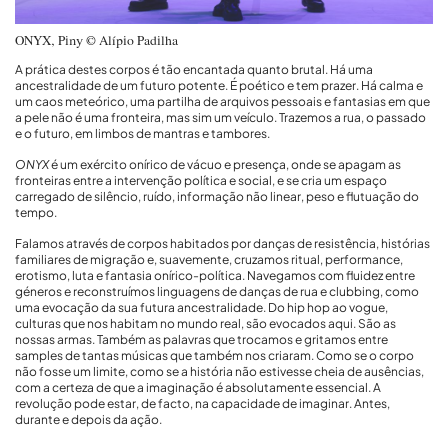
ONYX, Piny © Alípio Padilha
A prática destes corpos é tão encantada quanto brutal. Há uma
ancestralidade de um futuro potente. É poético e tem prazer. Há calma e
um caos meteórico, uma partilha de arquivos pessoais e fantasias em que
a pele não é uma fronteira, mas sim um veículo. Trazemos a rua, o passado
e o futuro, em limbos de mantras e tambores.
ONYX
é um exército onírico de vácuo e presença, onde se apagam as
fronteiras entre a intervenção política e social, e se cria um espaço
carregado de silêncio, ruído, informação não linear, peso e flutuação do
tempo.
Falamos através de corpos habitados por danças de resistência, histórias
familiares de migração e, suavemente, cruzamos ritual, performance,
erotismo, luta e fantasia onírico-política. Navegamos com fluidez entre
géneros e reconstruímos linguagens de danças de rua e clubbing, como
uma evocação da sua futura ancestralidade. Do hip hop ao vogue,
culturas que nos habitam no mundo real, são evocados aqui. São as
nossas armas. Também as palavras que trocamos e gritamos entre
samples de tantas músicas que também nos criaram. Como se o corpo
não fosse um limite, como se a história não estivesse cheia de ausências,
com a certeza de que a imaginação é absolutamente essencial. A
revolução pode estar, de facto, na capacidade de imaginar. Antes,
durante e depois da ação.