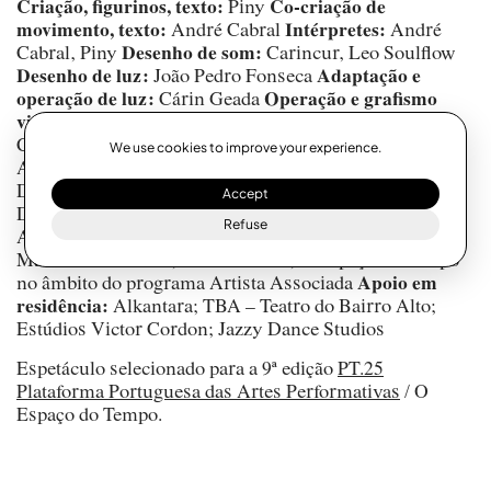
Criação, figurinos, texto:
Piny
Co-criação de
movimento, texto:
André Cabral
Intérpretes:
André
Cabral, Piny
Desenho de som:
Carincur, Leo Soulflow
Desenho de luz:
João Pedro Fonseca
Adaptação e
operação de luz:
Cárin Geada
Operação e grafismo
visual das legendas:
Rita Westwood
Entrevistas com
Carla Sousa (mãe de Piny) e Marta Cabral (mãe de
We use cookies to improve your experience.
André Cabral)
Coprodução:
DDD – Festival Dias da
Dança; TBA – Teatro do Bairro Alto; Materiais
Accept
Diversos; Teatro Aveirense – Câmara Municipal de
Refuse
Aveiro; Rota Clandestina
Coprodução em residência:
Materiais Diversos; Grand Studio; O Espaço do Tempo
no âmbito do programa Artista Associada
Apoio em
residência:
Alkantara; TBA – Teatro do Bairro Alto;
Estúdios Victor Cordon; Jazzy Dance Studios
Espetáculo selecionado para a 9ª edição
PT.25
Plataforma Portuguesa das Artes Performativas
/ O
Espaço do Tempo.