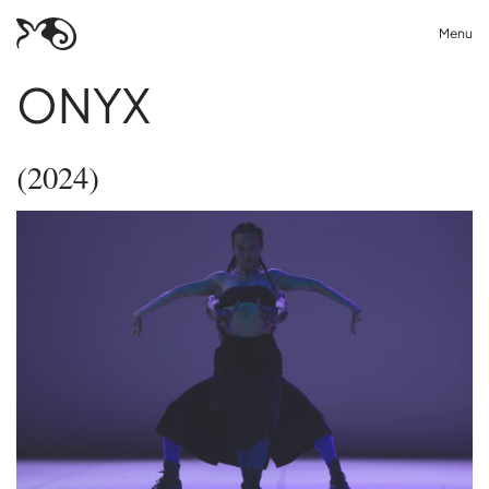
Menu
ONYX
(2024)