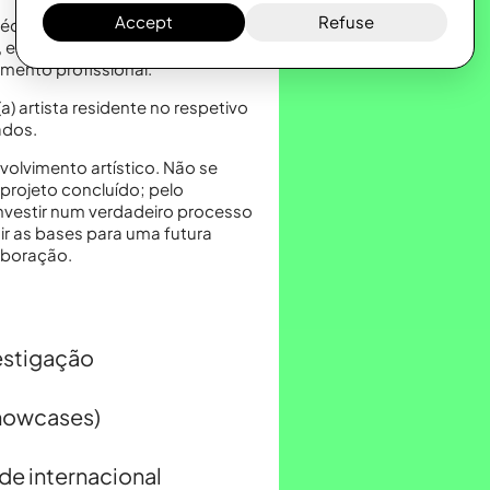
Accept
Refuse
dia de carreira a candidatarem-
, espaço e apoio para
imento profissional.
) artista residente no respetivo
ados.
volvimento artístico. Não se
rojeto concluído; pelo
investir num verdadeiro processo
ir as bases para uma futura
aboração.
estigação
showcases)
ade internacional