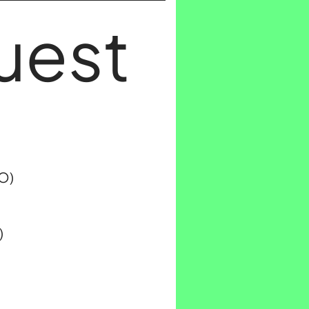
uest
O)
)