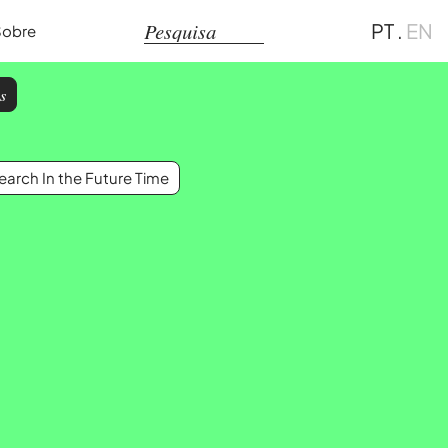
PT
.
EN
Sobre
s
arch In the Future Time