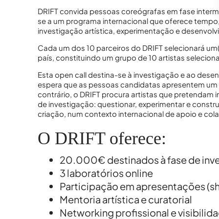
DRIFT convida pessoas coreógrafas em fase intermé
se a um programa internacional que oferece tempo
investigação artística, experimentação e desenvolv
MD Acompanha
Cada um dos 10 parceiros do DRIFT selecionará um(a
país, constituindo um grupo de 10 artistas selecion
Esta open call destina-se à investigação e ao desen
espera que as pessoas candidatas apresentem um p
contrário, o DRIFT procura artistas que pretendam 
de investigação: questionar, experimentar e constru
MD Acompanha
criação, num contexto internacional de apoio e col
O DRIFT oferece:
20.000€ destinados à fase de inv
3 laboratórios online
MD Acompanha
Participação em apresentações (
Mentoria artística e curatorial
Networking profissional e visibilid