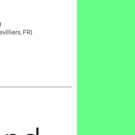
)
villiers, FR)