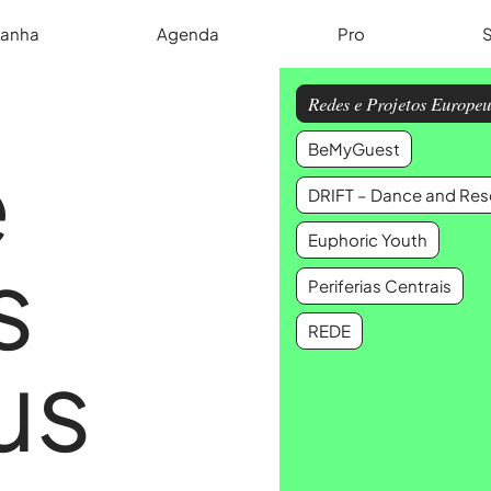
anha
Agenda
Pro
Redes e Projetos Europeu
e
BeMyGuest
DRIFT – Dance and Rese
Euphoric Youth
s
Periferias Centrais
REDE
us