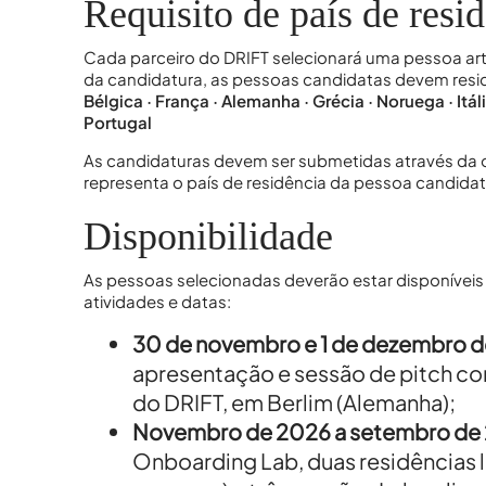
Requisito de país de resi
Cada parceiro do DRIFT selecionará uma pessoa arti
MD Acompanha
da candidatura, as pessoas candidatas devem resid
Bélgica · França · Alemanha · Grécia · Noruega · Itáli
Portugal
As candidaturas devem ser submetidas através da 
representa o país de residência da pessoa candidat
MD Acompanha
Disponibilidade
As pessoas selecionadas deverão estar disponíveis 
atividades e datas:
30 de novembro e 1 de dezembro 
apresentação e sessão de pitch com
MD Acompanha
do DRIFT, em Berlim (Alemanha);
Novembro de 2026 a setembro de
Onboarding Lab, duas residências l