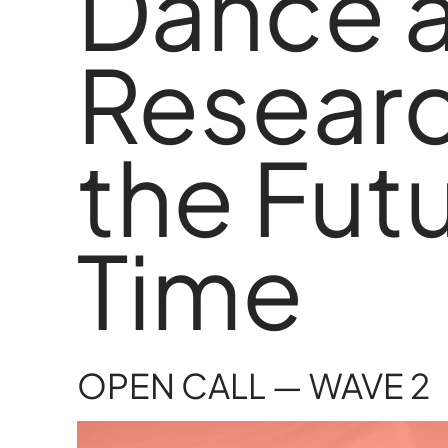
Dance 
Researc
MD Acompanha
the Fut
Time
MD Acompanha
OPEN CALL — WAVE 2
MD Acompanha