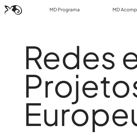
MD Programa
MD Acomp
Redes 
Projeto
MD Acompanha
Europe