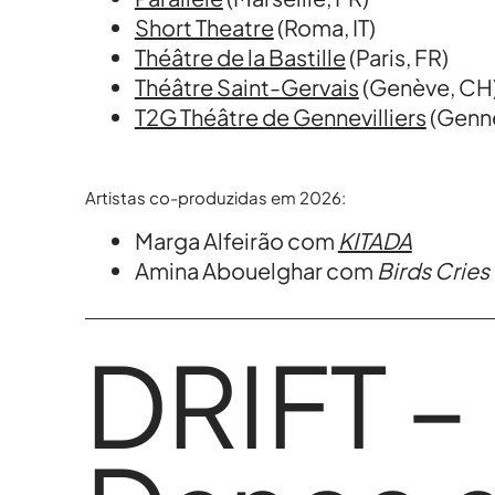
MD Acompanha
Short Theatre
(Roma, IT)
Théâtre de la Bastille
(Paris, FR)
Théâtre Saint-Gervais
(Genève, CH
T2G Théâtre de Gennevilliers
(Genne
MD Acompanha
Artistas co-produzidas em 2026:
Marga Alfeirão com
KITADA
Amina Abouelghar com
Birds Cries
MD Acompanha
DRIFT –
MD Acompanha