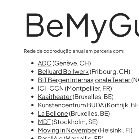
MD Acompanha
BeMyG
MD Acompanha
Rede de coprodução anual em parceria com:
ADC
(Genève, CH)
Belluard Bollwerk
(Fribourg, CH)
BIT Bergen Internasjonale Teater
(N
MD Acompanha
ICI–CCN (Montpellier, FR)
Kaaitheater
(Bruxelles, BE)
Kunstencentrum BUDA
(Kortrijk, BE
La Bellone
(Bruxelles, BE)
MDT
(Stockholm, SE)
Moving in November
(Helsinki, FI)
Parallèle
(Marseille, FR)