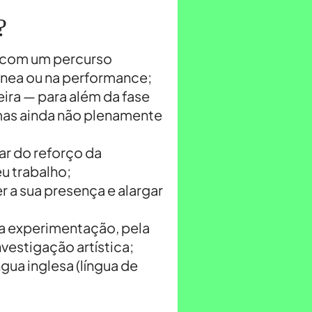
?
s com um percurso
nea ou na performance;
eira — para além da fase
mas ainda não plenamente
iar do reforço da
u trabalho;
 a sua presença e alargar
la experimentação, pela
vestigação artística;
gua inglesa (língua de