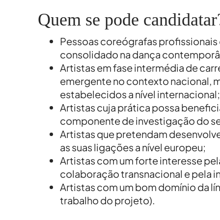
Quem se pode candidatar
MD Acompanha
Pessoas coreógrafas profissionai
consolidado na dança contemporâ
Artistas em fase intermédia de carr
emergente no contexto nacional, 
estabelecidos a nível internacional;
MD Acompanha
Artistas cuja prática possa benefic
componente de investigação do se
Artistas que pretendam desenvolver
as suas ligações a nível europeu;
Artistas com um forte interesse pe
colaboração transnacional e pela in
MD Acompanha
Artistas com um bom domínio da lín
trabalho do projeto).