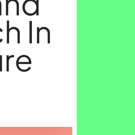
and
h In
ure