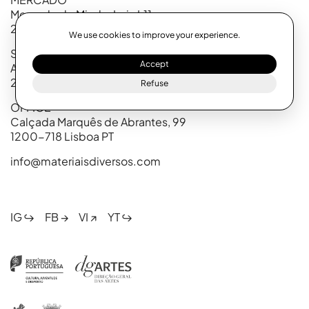
Mercado de Minde, Loja L11
2395-128 Minde PT
We use cookies to improve your experience.
SINDICATO
Accept
António Rodrigues Teixeira 19
2380-046 Alcanena PT
Refuse
OFFICE
Calçada Marquês de Abrantes, 99
1200-718 Lisboa PT
info@materiaisdiversos.com
IG ↪
FB →
VI ↗
YT ↪