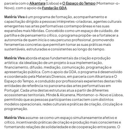
parceria com o
Alkantara
(Lisboa) e
O Espaço do Tempo
(Montemor-o-
Novo), com o apoio da
.
Fundação GDA
é um programa de formação, acompanhamento e
Matéria Viva
capacitação dirigido a pessoas intérpretes-criadoras, agentes culturais
emergentes nas artes performativas contemporâneas e nas suas
expansões mais híbridas. Concebido como um espaço de cuidado, de
partilha e de pensamento crítico, o programa propõe-se a fortalecer a
autonomia de quem inicia o seu percurso profissional, promovendo
ferramentas concretas que permitam tornar as suas práticas mais
sustentáveis, estruturadas e consistentes ao longo do tempo.
aborda etapas fundamentais da criação e produção
Matéria Viva
artística: da idealização de um projeto à sua implementação,
financiamento, difusão, mediação, comunicação, programação e
apresentação pública. Com o apoio da GDA, o programa é desenvolvido
e coordenado pela Materiais Diversos, em parceria com Alkantara e O
Espaço do Tempo, e conduzido por profissionais experientes destas três
entidades de referência no panorama das artes performativas em
Portugal. Cada uma destas estruturas atua a partir de diferentes
ecossistemas territoriais, Minde & Alcanena, Montemor-o-Novo e Lisboa,
permitindo que as pessoas participantes contactem com distintos
modelos operacionais, redes culturais e práticas de criação, circulação e
programação.
assume-se como um espaço simultaneamente afetivo e
Matéria Viva
crítico, incentivando práticas de criação e produção mais conscientes e
fomentando relações de solidariedade e de cooperação entre pares. O