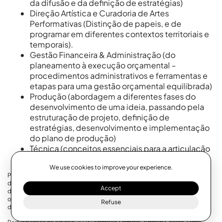
da difusão e da definição de estratégias)
Direção Artística e Curadoria de Artes
Performativas (Distinção de papeis, e de
programar em diferentes contextos territoriais e
temporais).
Gestão Financeira & Administração (do
planeamento à execução orçamental –
procedimentos administrativos e ferramentas e
etapas para uma gestão orçamental equilibrada)
Produção (abordagem a diferentes fases do
desenvolvimento de uma ideia, passando pela
estruturação de projeto, definição de
estratégias, desenvolvimento e implementação
do plano de produção)
Técnica (conceitos essenciais para a articulação
com equipas técnicas)
We use cookies to improve your experience.
Paralelamente, ao longo do ano, cada participante poderá agendar até
duas sessões individuais de consultoria online com membros da equipa
Accept
da Materiais Diversos, permitindo um acompanhamento personalizado
orientado às necessidades específicas de cada projeto artístico em
Refuse
desenvolvimento.