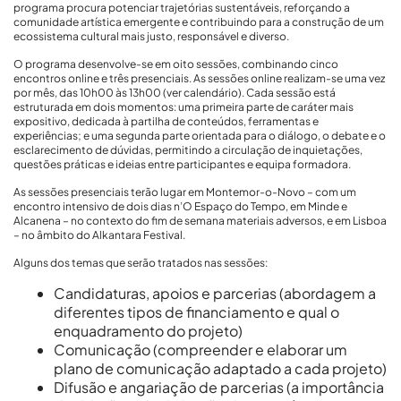
programa procura potenciar trajetórias sustentáveis, reforçando a
comunidade artística emergente e contribuindo para a construção de um
ecossistema cultural mais justo, responsável e diverso.
O programa desenvolve-se em oito sessões, combinando cinco
encontros online e três presenciais. As sessões online realizam-se uma vez
por mês, das 10h00 às 13h00 (ver calendário). Cada sessão está
estruturada em dois momentos: uma primeira parte de caráter mais
expositivo, dedicada à partilha de conteúdos, ferramentas e
experiências; e uma segunda parte orientada para o diálogo, o debate e o
esclarecimento de dúvidas, permitindo a circulação de inquietações,
questões práticas e ideias entre participantes e equipa formadora.
As sessões presenciais terão lugar em Montemor-o-Novo – com um
encontro intensivo de dois dias n’O Espaço do Tempo, em Minde e
Alcanena – no contexto do fim de semana materiais adversos, e em Lisboa
– no âmbito do Alkantara Festival.
Alguns dos temas que serão tratados nas sessões:
Candidaturas, apoios e parcerias (abordagem a
diferentes tipos de financiamento e qual o
enquadramento do projeto)
Comunicação (compreender e elaborar um
plano de comunicação adaptado a cada projeto)
Difusão e angariação de parcerias (a importância