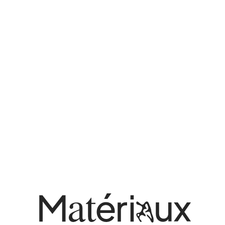
Menu
MD ❦ Institut
français
DRIFT – Dance
and Research
In the Future
Time