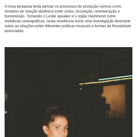
A nova pesquisa tenta pensar os processos de produção sonora como
modelos de relação dinâmica entre corpo, circulação, reverberação e
transmissão. Tomando o Leslie speaker e o orgão Hammond como
metáforas coreográficas, nesta residência inicio uma investigação itinerante
sobre as relações entre diferentes práticas musicais e formas de fisicalidade
associadas.