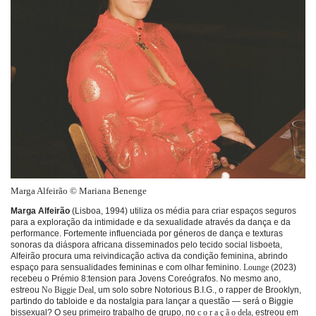
Marga Alfeirão © Mariana Benenge
Marga Alfeirão
(Lisboa, 1994) utiliza os média para criar espaços seguros
para a exploração da intimidade e da sexualidade através da dança e da
performance. Fortemente influenciada por géneros de dança e texturas
sonoras da diáspora africana disseminados pelo tecido social lisboeta,
Alfeirão procura uma reivindicação activa da condição feminina, abrindo
espaço para sensualidades femininas e com olhar feminino.
Lounge
(2023)
recebeu o Prémio 8:tension para Jovens Coreógrafos. No mesmo ano,
estreou
No Biggie Deal
, um solo sobre Notorious B.I.G., o rapper de Brooklyn,
partindo do tabloide e da nostalgia para lançar a questão — será o Biggie
bissexual? O seu primeiro trabalho de grupo, no
c o r a ç ã o dela
, estreou em