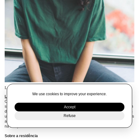
Luísa Saraiva ©Dinis Santos
We use cookies to improve your experience.
Luísa Saraiva
é coreógrafa, nascida no Porto, e vive entre o Porto e Berlim.
O seu trabalho coreográfico explora a linguagem do corpo e da voz,
situando-se na intersecção entre o movimento e a composição musical. Tem
Accept
desenvolvido uma extensa pesquisa sobre o património oral português com
Refuse
uma perspetiva crítica na relação entre tradição, género e poder. Nos últimos
anos tem orientado oficinas e participado em debates sobre saúde mental
na dança. É co-directora do festival MULA com Cristina Planas Leitão.
Sobre a residência