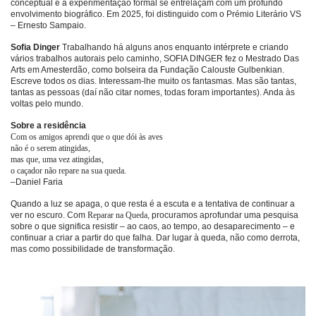
conceptual e a experimentação formal se entrelaçam com um profundo
envolvimento biográfico. Em 2025, foi distinguido com o Prémio Literário VS
– Ernesto Sampaio.
Sofia Dinger
Trabalhando há alguns anos enquanto intérprete e criando
vários trabalhos autorais pelo caminho, SOFIA DINGER fez o Mestrado Das
Arts em Amesterdão, como bolseira da Fundação Calouste Gulbenkian.
Escreve todos os dias. Interessam-lhe muito os fantasmas. Mas são tantas,
tantas as pessoas (daí não citar nomes, todas foram importantes). Anda às
voltas pelo mundo.
Sobre a residência
Com os amigos aprendi que o que dói às aves
não é o serem atingidas,
mas que, uma vez atingidas,
o caçador não repare na sua queda.
–Daniel Faria
Quando a luz se apaga, o que resta é a escuta e a tentativa de continuar a
ver no escuro. Com
Reparar na Queda
, procuramos aprofundar uma pesquisa
sobre o que significa resistir – ao caos, ao tempo, ao desaparecimento – e
continuar a criar a partir do que falha. Dar lugar à queda, não como derrota,
mas como possibilidade de transformação.