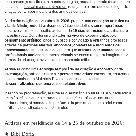
uma presença artística continuada na região, naquele período do ano, entre
edições do
festival materiais diversos
, reforçando o território como lugar de
criação contemporânea fora dos grandes centros.
A primeira edição, em
outubro de 2026
, propõe uma
ocupação artística na
vila de Minde
, onde
11 artistas
de várias disciplinas contemporâneas
desenvolvem o seu trabalho ao longo de
10 dias de residência artística e
investigativa
. Constitui uma
plataforma viva de experimentação e
pensamento artístico
, onde o público é convidado a entrar nos processos
através de
partilhas abertas, encontros, conversas e momentos de
convivialidade
, num fim de semana em que
artistas, comunidade local e
profissionais nacionais e internacionais
se encontram para imaginar novas
formas de criação, convivência e pensamento crítico.
Afirma-se como uma
ecologia temporária
de
criação
e
encontro
, onde
investigação, prática artística
e
pensamento crítico
coexistem, reforçando
o compromisso da Materiais Diversos com modelos culturais
descentralizados, sustentáveis e colaborativos
.
Inserido na programação, realiza-se o seminário anual
FUTURΛ
, dedicado à
reflexão crítica sobre a curadoria e as direções artísticas nas artes
performativas, afirmando a importância do pensamento curatorial como
prática crítica, situada e transformadora.
Artistas em residência de 14 a 25 de outubro de 2026:
❦ Bibi Dória