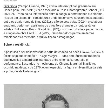
Bibi Dória
(Campo Grande, 1995) artista interdisciplinar, graduada em
Dança pela UNICAMP (BR) e associada a Rose Choreographic School (UK)
2024-26. Trabalha na intersecção entre a dança, a performance e o cinema.
Reside em Lisboa (PT) desde 2018 onde desenvolve seus projetos autorais,
entre os quais nome de filme (2021) e cão de sete patas (2024), e colabora
enquanto performer, assistente de direção e dramaturga junto a vários
artistas. Entre eles, Bruno Brandolino (UY), com quem divide a performance
e criação da obra LA BURLA (2022). Seus trabalhos permeiam temas
relacionados à memória, arquivo, ficção e imaginação.
Sobre a residência
A pesquisa a ser desenvolvida é parte da criação da peça
Carnaval na Lama
, o
último solo que compõe a
Trilogia Marginal
— uma sequência de trabalhos
que investiga a interdisciplinaridade entre cinema, coreografia e
performance. Baseados no movimento do Cinema Marginal Brasileiro,
ocorrido na década de 1970, e, em especial, na figura emblemática da atriz
e protagonista Helena Ignez.