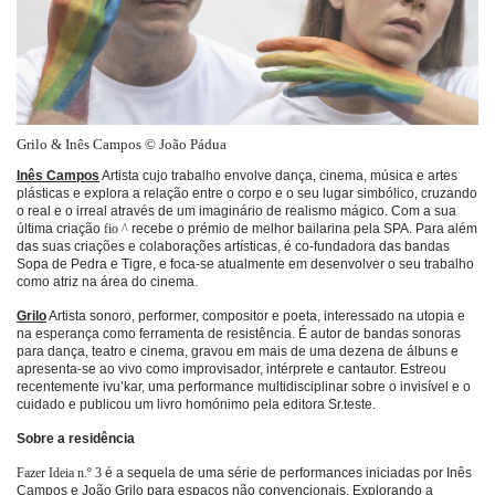
Grilo & Inês Campos © João Pádua
Inês Campos
Artista cujo trabalho envolve dança, cinema, música e artes
plásticas e explora a relação entre o corpo e o seu lugar simbólico, cruzando
o real e o irreal através de um imaginário de realismo mágico. Com a sua
última criação
fio ^
recebe o prémio de melhor bailarina pela SPA. Para além
das suas criações e colaborações artísticas, é co-fundadora das bandas
Sopa de Pedra e Tigre, e foca-se atualmente em desenvolver o seu trabalho
como atriz na área do cinema.
Grilo
Artista sonoro, performer, compositor e poeta, interessado na utopia e
na esperança como ferramenta de resistência. É autor de bandas sonoras
para dança, teatro e cinema, gravou em mais de uma dezena de álbuns e
apresenta-se ao vivo como improvisador, intérprete e cantautor. Estreou
recentemente ivu’kar, uma performance multidisciplinar sobre o invisível e o
cuidado e publicou um livro homónimo pela editora Sr.teste.
Sobre a residência
Fazer Ideia n.º 3
é a sequela de uma série de performances iniciadas por Inês
Campos e João Grilo para espaços não convencionais. Explorando a