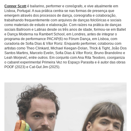
Connor Scott
é bailarino, performer e coreógrafo, e vive atualmente em
Lisboa, Portugal. A sua prática centra-se nas formas de presença que
emergem através dos processos de dança, coreografia e colaboração,
trabalhando frequentemente com arquivos de danças folclóricas e sociais
como materiais de estudo e elaboração. Com raízes na prática de danças
sociais Ballroom e Latinas desde os três anos de idade, formou-se em Ballet
e Dança Moderna na Rambert School, em Londres, antes de integrar o
programa de performance PACAP(6) no Fórum Dança, em Lisboa, com
curadoria de Sofia Dias & Vítor Roriz. Enquanto performer, colaborou com
artistas como Theo Clinkard, Michael Keegan-Dolan, Thick & Tight, João Dos
Santos Martins, Marcelo Evelin, Sofia Dias & Vítor Roriz, Bruno Brandolino e
Leah Morjević, entre outros. Em conjunto com Ana Rita Teodoro, coorganiza
o cabaret experimental Primeira Vez no Espaço Parasita e é autor das obras
POOF (2023) e Cat-Gut Jim (2025).