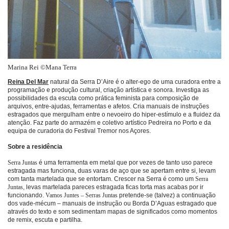
Marina Rei ©Mana Terra
Reina Del Mar
natural da Serra D’Aire é o alter-ego de uma curadora entre a
programação e produção cultural, criação artística e sonora. Investiga as
possibilidades da escuta como prática feminista para composição de
arquivos, entre-ajudas, ferramentas e afetos. Cria manuais de instruções
estragados que mergulham entre o nevoeiro do hiper-estímulo e a fluidez da
atenção. Faz parte do armazém e coletivo artístico Pedreira no Porto e da
equipa de curadoria do Festival Tremor nos Açores.
Sobre a residência
Serra Juntas
é uma ferramenta em metal que por vezes de tanto uso parece
estragada mas funciona, duas varas de aço que se apertam entre si, levam
com tanta martelada que se entortam. Crescer na Serra é como um
Serra
Juntas
, levas martelada pareces estragada ficas torta mas acabas por ir
funcionando.
Vamos Juntes – Serras Juntas
pretende-se (talvez) a continuação
dos vade-mécum – manuais de instrução ou Borda D’Aguas estragado que
através do texto e som sedimentam mapas de significados como momentos
de remix, escuta e partilha.