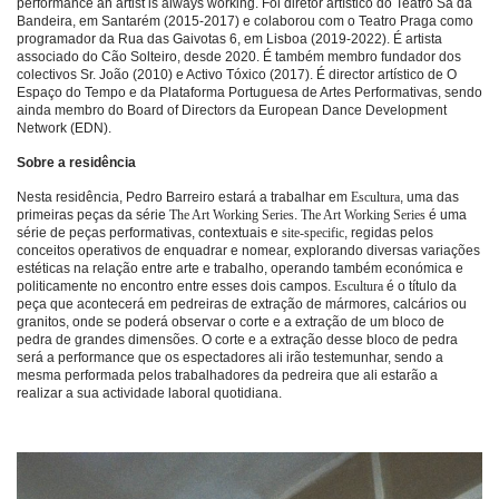
performance an artist is always working. Foi diretor artístico do Teatro Sá da
Bandeira, em Santarém (2015-2017) e colaborou com o Teatro Praga como
programador da Rua das Gaivotas 6, em Lisboa (2019-2022). É artista
associado do Cão Solteiro, desde 2020. É também membro fundador dos
colectivos Sr. João (2010) e Activo Tóxico (2017). É director artístico de O
Espaço do Tempo e da Plataforma Portuguesa de Artes Performativas, sendo
ainda membro do Board of Directors da European Dance Development
Network (EDN).
Sobre a residência
Nesta residência, Pedro Barreiro estará a trabalhar em
Escultura
, uma das
primeiras peças da série
The Art Working Series
.
The Art Working Series
é uma
série de peças performativas, contextuais e
site-specific
, regidas pelos
conceitos operativos de enquadrar e nomear, explorando diversas variações
estéticas na relação entre arte e trabalho, operando também económica e
politicamente no encontro entre esses dois campos.
Escultura
é o título da
peça que acontecerá em pedreiras de extração de mármores, calcários ou
granitos, onde se poderá observar o corte e a extração de um bloco de
pedra de grandes dimensões. O corte e a extração desse bloco de pedra
será a performance que os espectadores ali irão testemunhar, sendo a
mesma performada pelos trabalhadores da pedreira que ali estarão a
realizar a sua actividade laboral quotidiana.