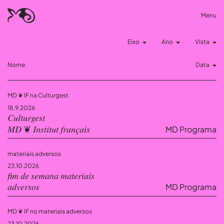
Menu
Eixo
Ano
Vista
Nome
Data
MD ❦ IF na Culturgest
18.9.2026
Culturgest
MD Programa
MD ❦ Institut français
materiais adversos
23.10.2026
fim de semana materiais
MD Programa
adversos
MD ❦ IF no materiais adversos
23.10.2026